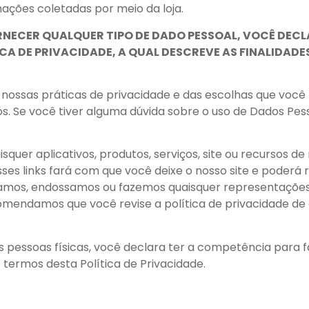
mações coletadas por meio da loja.
RNECER QUALQUER TIPO DE DADO PESSOAL, VOCÊ DEC
CA DE PRIVACIDADE, A QUAL DESCREVE AS FINALIDAD
e nossas práticas de privacidade e das escolhas que voc
s. Se você tiver alguma dúvida sobre o uso de Dados Pe
isquer aplicativos, produtos, serviços, site ou recursos d
sses links fará com que você deixe o nosso site e poderá
amos, endossamos ou fazemos quaisquer representações s
mendamos que você revise a política de privacidade de q
s pessoas físicas, você declara ter a competência para f
 termos desta Política de Privacidade.