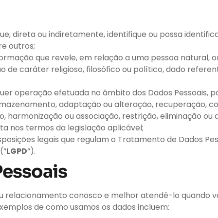
que, direta ou indiretamente, identifique ou possa identi
e outros;
informação que revele, em relação a uma pessoa natural, or
ção de caráter religioso, filosófico ou político, dado refer
alquer operação efetuada no âmbito dos Dados Pessoais, 
rmazenamento, adaptação ou alteração, recuperação, cons
ção, harmonização ou associação, restrição, eliminação 
a nos termos da legislação aplicável;
 disposições legais que regulam o Tratamento de Dados Pesso
(“
LGPD
“).
Pessoais
 relacionamento conosco e melhor atendê-lo quando voc
. Exemplos de como usamos os dados incluem: