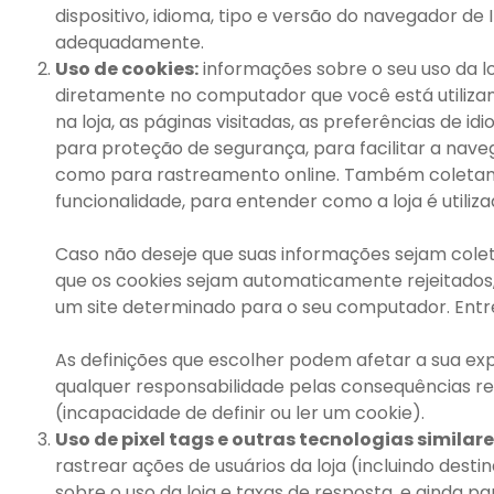
dispositivo, idioma, tipo e versão do navegador de 
adequadamente.
Uso de cookies:
informações sobre o seu uso da l
diretamente no computador que você está utiliza
na loja, as páginas visitadas, as preferências de 
para proteção de segurança, para facilitar a navega
como para rastreamento online. Também coletamos
funcionalidade, para entender como a loja é utilizad
Caso não deseje que suas informações sejam cole
que os cookies sejam automaticamente rejeitados, 
um site determinado para o seu computador. Entret
As definições que escolher podem afetar a sua exp
qualquer responsabilidade pelas consequências res
(incapacidade de definir ou ler um cookie).
Uso de pixel tags e outras tecnologias similare
rastrear ações de usuários da loja (incluindo des
sobre o uso da loja e taxas de resposta, e ainda