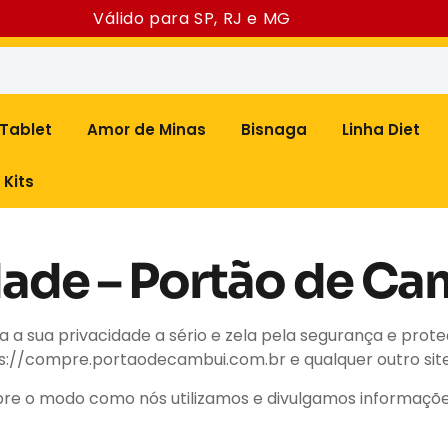
Válido para SP, RJ e MG
Tablet
Amor de Minas
Bisnaga
Linha Diet
Kits
idade – Portão de C
va a sua privacidade a sério e zela pela segurança e prot
s://compre.portaodecambui.com.br e qualquer outro site, l
obre o modo como nós utilizamos e divulgamos informações