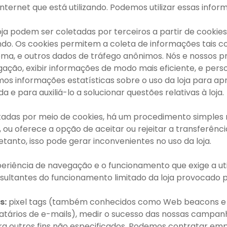
Internet que está utilizando. Podemos utilizar essas info
oja podem ser coletadas por terceiros a partir de cooki
ndo. Os cookies permitem a coleta de informações tais 
idioma, e outros dados de tráfego anônimos. Nós e nossos 
ção, exibir informações de modo mais eficiente, e persona
 informações estatísticas sobre o uso da loja para ap
a e para auxiliá-lo a solucionar questões relativas à loja.
tadas por meio de cookies, há um procedimento simples
ou oferece a opção de aceitar ou rejeitar a transferênci
anto, isso pode gerar inconvenientes no uso da loja.
eriência de navegação e o funcionamento que exige a util
ultantes do funcionamento limitado da loja provocado pe
s:
pixel tags (também conhecidos como Web beacons e GIF
tinatários de e-mails), medir o sucesso das nossas campan
 para outros fins não especificados. Podemos contratar 