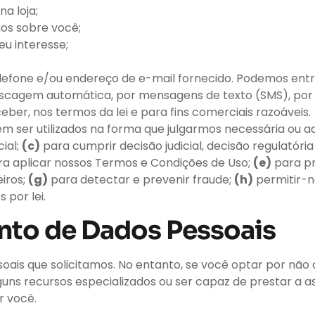
na loja;
mos sobre você;
u interesse;
efone e/ou endereço de e-mail fornecido. Podemos ent
cagem automática, por mensagens de texto (SMS), por e
ber, nos termos da lei e para fins comerciais razoáveis.
m ser utilizados na forma que julgarmos necessária ou 
ial;
(c)
para cumprir decisão judicial, decisão regulatór
a aplicar nossos Termos e Condições de Uso;
(e)
para pr
eiros;
(g)
para detectar e prevenir fraude;
(h)
permitir-no
 por lei.
nto de Dados Pessoais
ais que solicitamos. No entanto, se você optar por não 
s recursos especializados ou ser capaz de prestar a assis
r você.