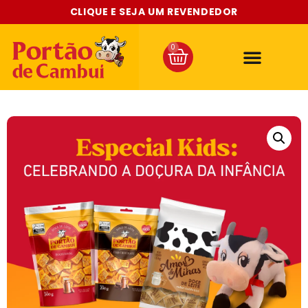
CLIQUE E SEJA UM REVENDEDOR
Amor de Minas
Linha Diet
Zero Lactose
Pelúcia – Mascote