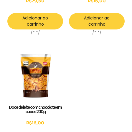
R$
29,60
R$
16,00
Adicionar ao
Adicionar ao
carrinho
carrinho
/* */
/* */
Doce de leite com chocolate em
cubos 200g
R$
16,00