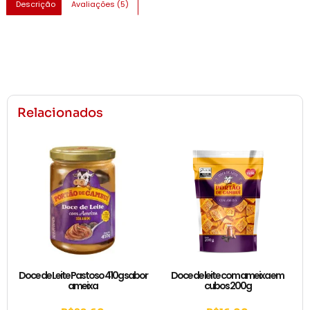
Descrição
Avaliações (5)
Relacionados
Doce de Leite Pastoso 410g sabor
Doce de leite com ameixa em
ameixa
cubos 200g