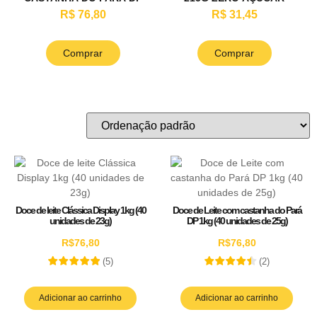
1KG (40 UNIDADES DE
SABOR LEITE
R$ 76,80
R$ 31,45
25G)
Comprar
Comprar
Doce de leite Clássica Display 1kg (40
Doce de Leite com castanha do Pará
unidades de 23g)
DP 1kg (40 unidades de 25g)
R$
76,80
R$
76,80
(
5
)
(
2
)
Adicionar ao carrinho
Adicionar ao carrinho