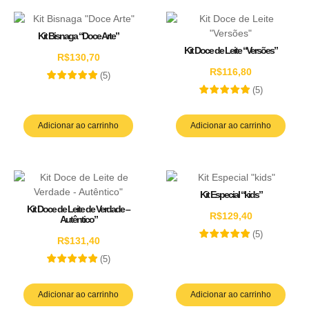
Kit Bisnaga “Doce Arte”
Kit Doce de Leite “Versões”
R$
130,70
R$
116,80
(
5
)
(
5
)
Adicionar ao carrinho
Adicionar ao carrinho
Kit Especial “kids”
Kit Doce de Leite de Verdade –
R$
129,40
Autêntico”
(
5
)
R$
131,40
(
5
)
Adicionar ao carrinho
Adicionar ao carrinho