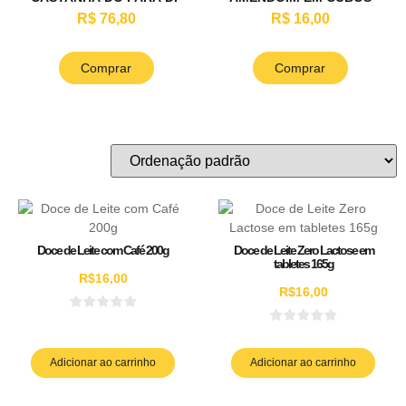
1KG (40 UNIDADES DE
200G
R$ 76,80
R$ 16,00
25G)
Comprar
Comprar
Doce de Leite com Café 200g
Doce de Leite Zero Lactose em
tabletes 165g
R$
16,00
R$
16,00
Adicionar ao carrinho
Adicionar ao carrinho